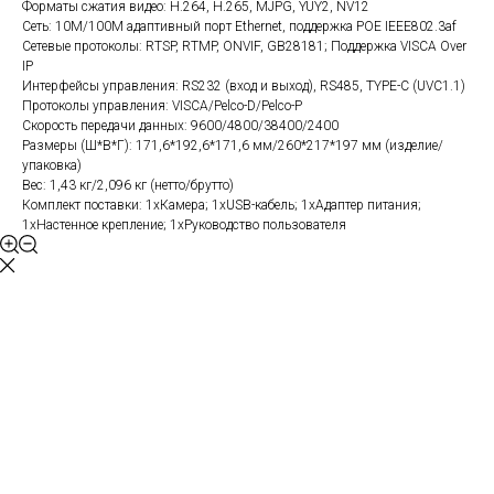
Форматы сжатия видео: H.264, H.265, MJPG, YUY2, NV12
Сеть: 10M/100M адаптивный порт Ethernet, поддержка POE IEEE802.3af
Сетевые протоколы: RTSP, RTMP, ONVIF, GB28181; Поддержка VISCA Over
IP
Интерфейсы управления: RS232 (вход и выход), RS485, TYPE-C (UVC1.1)
Протоколы управления: VISCA/Pelco-D/Pelco-P
Скорость передачи данных: 9600/4800/38400/2400
Размеры (Ш*В*Г): 171,6*192,6*171,6 мм/260*217*197 мм (изделие/
упаковка)
Вес: 1,43 кг/2,096 кг (нетто/брутто)
Комплект поставки: 1xКамера; 1xUSB-кабель; 1xАдаптер питания;
1xНастенное крепление; 1xРуководство пользователя