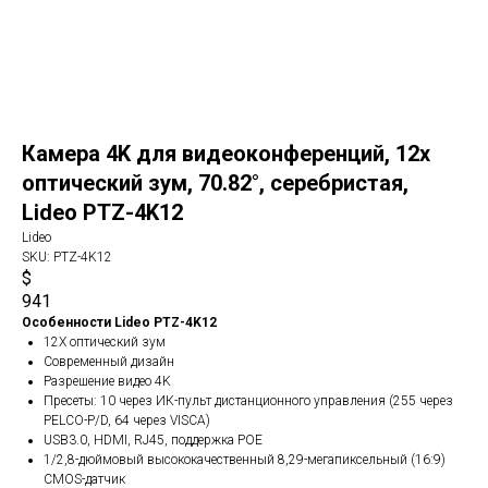
Камера 4K для видеоконференций, 12x
оптический зум, 70.82°, серебристая,
Lideo PTZ-4K12
Lideo
SKU:
PTZ-4K12
$
941
Особенности Lideo PTZ-4K12
12X оптический зум
Современный дизайн
Разрешение видео 4K
Пресеты: 10 через ИК-пульт дистанционного управления (255 через
PELCO-P/D, 64 через VISCA)
USB3.0, HDMI, RJ45, поддержка POE
1/2,8-дюймовый высококачественный 8,29-мегапиксельный (16:9)
CMOS-датчик