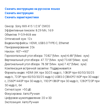
Скачать инструкцию на русском языке
Скачать инструкцию
Скачать характеристики
Сенсор: Sony IMX 415 1/2.8" CMOS
Эффективные пиксели: 8.29 Мп, 16:9
Объектив: f=3.9-46.8 мм
Оптический зум: 12х
Видеоинтерфейсы: HDMI, USB3.0 TYPE-C, Ethernet
Панорамирование: 20х
Наклон: -90°~+90°
Горизонтальный угол обзора: 70.82°(Мин. зум)-6.48°(Макс. зум)
Вертикальный угол обзора: 47.72°(Мин. зум)-73.66°(Макс. зум)
Диагональный угол обзора: 78.58°(Мин. зум)-7.42°(Макс. зум)
Компенсация встречной засветки: Поддерживается
Форматы видео: HDMI (4K при 30/25 кадр/с, 1080P при 60/50/30/25
кадр/с, 720P при 60/50/30/25 кадр/с) USB3.0 (3840*2160P при 30 кадр/
с, 2560*1440P при 30 кадр/с, 1920*1080P при 30 кадр/с, 1280*720P при
30 кадр/с, 64
Сигнал/шум: >50 дБ
Фокусировка: Авто/Ручная
Цифровое шумоподавление: 2D и 3D
Экспозиция: Авто/Ручная