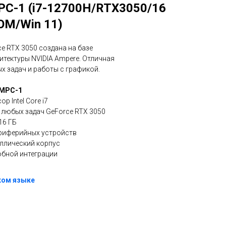
PC-1 (i7-12700H/RTX3050/16
OM/Win 11)
e RTX 3050 создана на базе
тектуры NVIDIA Ampere. Отличная
х задач и работы с графикой.
 MPC-1
 Intel Core i7
 любых задач GeForce RTX 3050
16 ГБ
риферийных устройств
ллический корпус
обной интеграции
ком языке