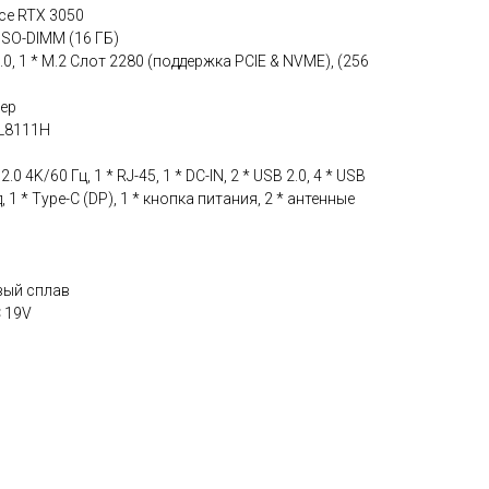
ce RTX 3050
 SO-DIMM (16 ГБ)
0, 1 * M.2 Слот 2280 (поддержка PCIE & NVME), (256
лер
TL8111H
 4K/60 Гц, 1 * RJ-45, 1 * DC-IN, 2 * USB 2.0, 4 * USB
, 1 * Type-C (DP), 1 * кнопка питания, 2 * антенные
вый сплав
 19V