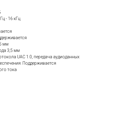
Б
ц - 16 кГц
вается
ддерживается
5 мм
да 3,5 мм
токола UAC 1.0, передача аудиоданных
еспечения: Поддерживается
ого тока