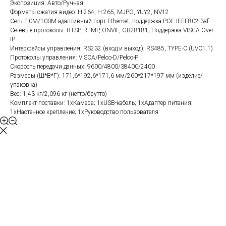
Экспозиция: Авто/Ручная
Форматы сжатия видео: H.264, H.265, MJPG, YUY2, NV12
Сеть: 10M/100M адаптивный порт Ethernet, поддержка POE IEEE802.3af
Сетевые протоколы: RTSP, RTMP, ONVIF, GB28181; Поддержка VISCA Over
IP
Интерфейсы управления: RS232 (вход и выход), RS485, TYPE-C (UVC1.1)
Протоколы управления: VISCA/Pelco-D/Pelco-P
Скорость передачи данных: 9600/4800/38400/2400
Размеры (Ш*В*Г): 171,6*192,6*171,6 мм/260*217*197 мм (изделие/
упаковка)
Вес: 1,43 кг/2,096 кг (нетто/брутто)
Комплект поставки: 1xКамера; 1xUSB-кабель; 1xАдаптер питания;
1xНастенное крепление; 1xРуководство пользователя