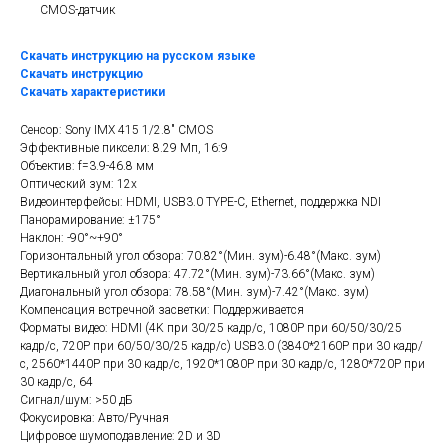
CMOS-датчик
Скачать инструкцию на русском языке
Скачать инструкцию
Скачать характеристики
Сенсор: Sony IMX 415 1/2.8" CMOS
Эффективные пиксели: 8.29 Мп, 16:9
Объектив: f=3.9-46.8 мм
Оптический зум: 12х
Видеоинтерфейсы: HDMI, USB3.0 TYPE-C, Ethernet, поддержка NDI
Панорамирование: ±175°
Наклон: -90°~+90°
Горизонтальный угол обзора: 70.82°(Мин. зум)-6.48°(Макс. зум)
Вертикальный угол обзора: 47.72°(Мин. зум)-73.66°(Макс. зум)
Диагональный угол обзора: 78.58°(Мин. зум)-7.42°(Макс. зум)
Компенсация встречной засветки: Поддерживается
Форматы видео: HDMI (4K при 30/25 кадр/с, 1080P при 60/50/30/25
кадр/с, 720P при 60/50/30/25 кадр/с) USB3.0 (3840*2160P при 30 кадр/
с, 2560*1440P при 30 кадр/с, 1920*1080P при 30 кадр/с, 1280*720P при
30 кадр/с, 64
Сигнал/шум: >50 дБ
Фокусировка: Авто/Ручная
Цифровое шумоподавление: 2D и 3D