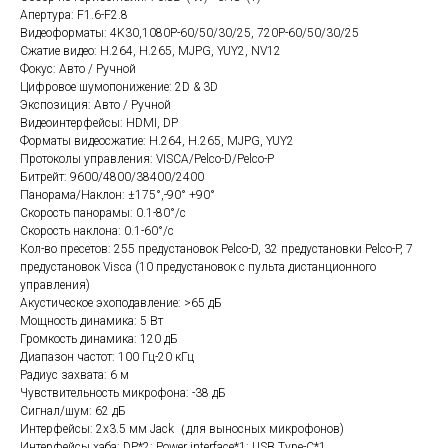
Апертура: F1.6-F2.8
Видеоформаты: 4K30,1080P-60/50/30/25, 720P-60/50/30/25
Сжатие видео: H.264, H.265, MJPG, YUY2, NV12
Фокус: Авто / Ручной
Цифровое шумопонижение: 2D & 3D
Экспозиция: Авто / Ручной
Видеоинтерфейсы: HDMI, DP
Форматы видеосжатие: H.264, H.265, MJPG, YUY2
Протоколы управления: VISCA/Pelco-D/Pelco-P
Битрейт: 9600/4800/38400/2400
Панорама/Наклон: ±175°,-90° +90°
Скорость панорамы: 0.1-80°/с
Скорость наклона: 0.1-60°/с
Кол-во пресетов: 255 предустановок Pelco-D, 32 предустановки Pelco-P, 7
предустановок Visca (10 предустановок с пульта дистанционного
управления)
Акустическое эхоподавление: >65 дБ
Мощность динамика: 5 Вт
Громкость динамика: 120 дБ
Диапазон частот: 100 Гц-20 кГц
Радиус захвата: 6 м
Чувствительность микрофона: -38 дБ
Сигнал/шум: 62 дБ
Интерфейсы: 2x3.5 мм Jack（для выносных микрофонов)
Интерфейсы хаба: DP*2; Power interface*1; USB Type-C*1