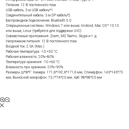
Питание: 12 В постоянного тока
USB кабель: 3 м USB кабель*1
Соединительный кабель: 3 м DP кабель*2
Беспроводное подключение: Bluetooth 5.0
Операционные системы: Windows 7 или выше; Android, Mac OS™ 10.10
или выше, Linux (требуется для поддержки UVC)
Совместимые приложения: Zoom, MS Teams, Skype и т. д.
Напряжение питания: 12 В постоянного тока
Входной ток: 2.0A (Max.)
Рабочая температура: -10 +50 °С
Рабочая влажность: 20%~80%
Температура хранения: -10 +60 °С
Влажность при хранении: 20%~90%
Размеры Ш*В*Г: Камера: 171,6*192,6*171,6 мм; Спикерфон: 143*143*75
мм; Выносной микрофон: 73,7*74*20 мм; Хаб: 98*98*20 мм