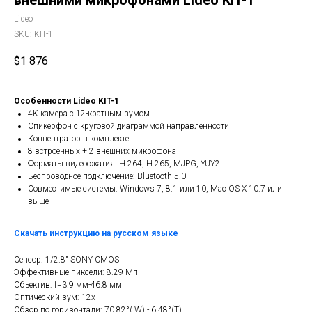
внешними микрофонами Lideo KIT-1
Lideo
SKU:
KIT-1
$
1 876
Особенности Lideo KIT-1
4K камера c 12-кратным зумом
Спикерфон с круговой диаграммой направленности
Концентратор в комплекте
8 встроенных + 2 внешних микрофона
Форматы видеосжатия: H.264, H.265, MJPG, YUY2
Беспроводное подключение: Bluetooth 5.0
Совместимые системы: Windows 7, 8.1 или 10, Mac OS X 10.7 или
выше
Скачать инструкцию на русском языке
Сенсор: 1/2.8" SONY CMOS
Эффективные пиксели: 8.29 Мп
Объектив: f=3.9 мм-46.8 мм
Оптический зум: 12x
Обзор по горизонтали: 70.82°( W) - 6.48°(T)